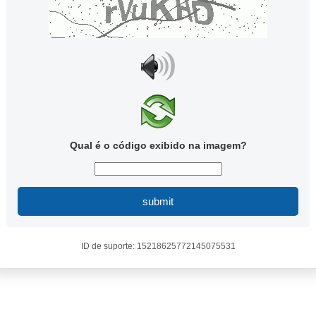
Qual é o código exibido na imagem?
submit
ID de suporte: 15218625772145075531