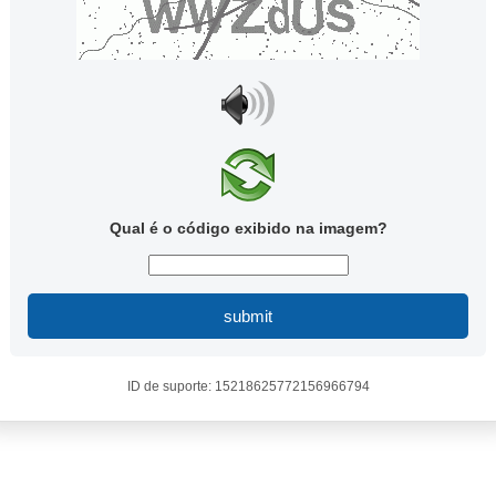
Qual é o código exibido na imagem?
submit
ID de suporte: 15218625772156966794