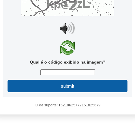
Qual é o código exibido na imagem?
submit
ID de suporte: 15218625772151825679