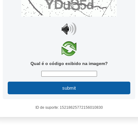
Qual é o código exibido na imagem?
submit
ID de suporte: 15218625772156010830