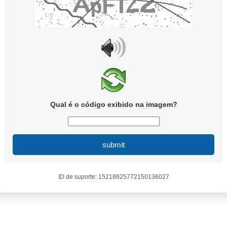
Qual é o código exibido na imagem?
submit
ID de suporte: 15218625772150136027