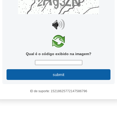
Qual é o código exibido na imagem?
submit
ID de suporte: 15218625772147586796