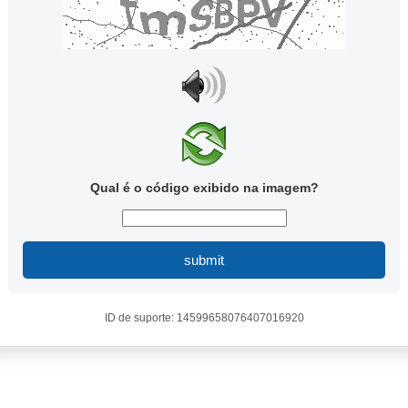
Qual é o código exibido na imagem?
submit
ID de suporte: 14599658076407016920