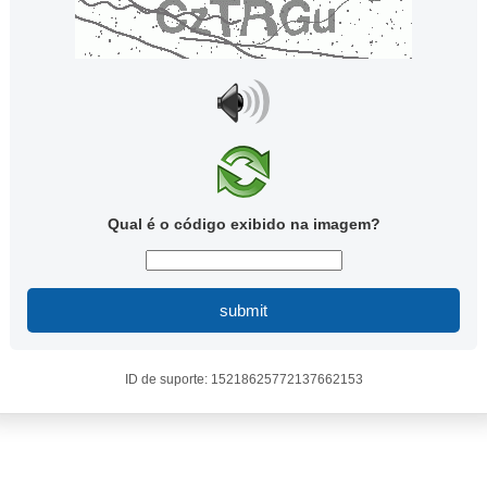
Qual é o código exibido na imagem?
submit
ID de suporte: 15218625772137662153