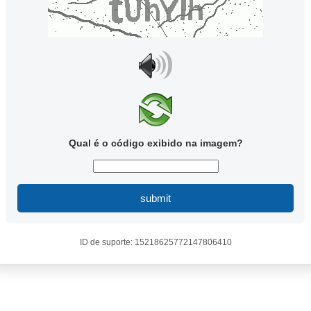
Qual é o código exibido na imagem?
submit
ID de suporte: 15218625772147806410