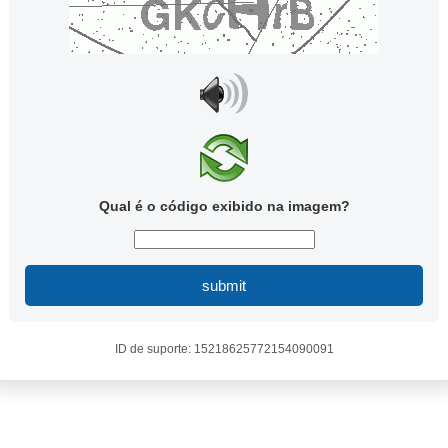
Qual é o código exibido na imagem?
submit
ID de suporte: 15218625772154090091