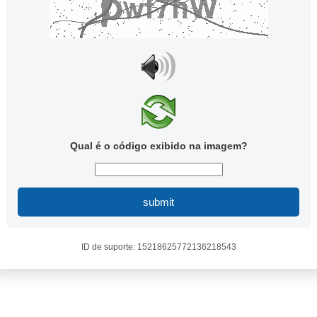
Qual é o código exibido na imagem?
submit
ID de suporte: 15218625772136218543