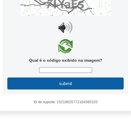
Qual é o código exibido na imagem?
submit
ID de suporte: 15218625772164385103