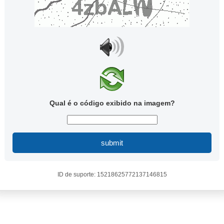
Qual é o código exibido na imagem?
submit
ID de suporte: 15218625772137146815