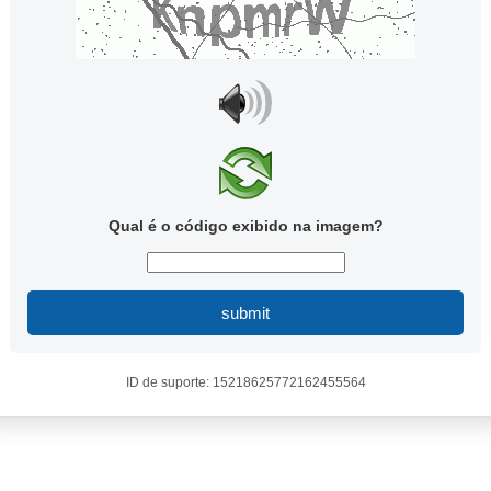
Qual é o código exibido na imagem?
submit
ID de suporte: 15218625772162455564