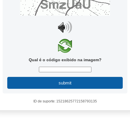
Qual é o código exibido na imagem?
submit
ID de suporte: 15218625772158793135