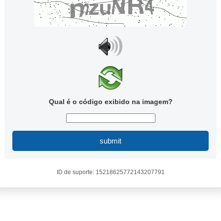
Qual é o código exibido na imagem?
submit
ID de suporte: 15218625772143207791