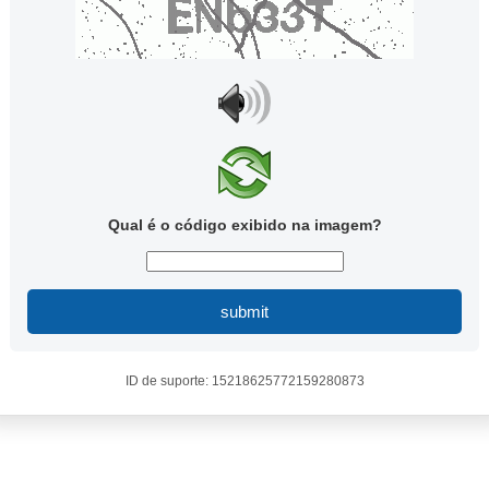
Qual é o código exibido na imagem?
submit
ID de suporte: 15218625772159280873