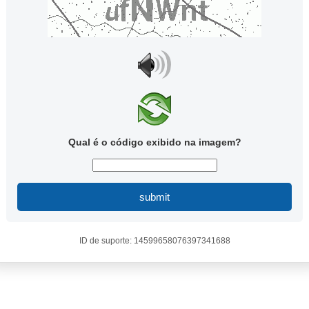
Qual é o código exibido na imagem?
submit
ID de suporte: 14599658076397341688