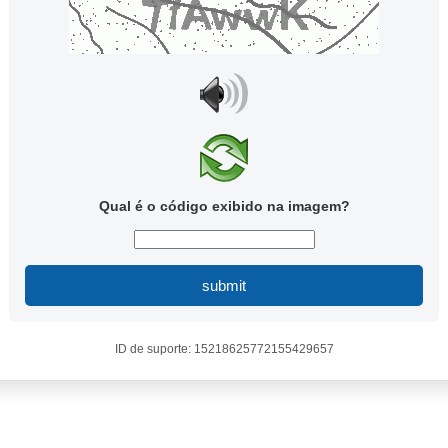
Qual é o código exibido na imagem?
submit
ID de suporte: 15218625772155429657