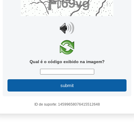
Qual é o código exibido na imagem?
submit
ID de suporte: 14599658076415512648