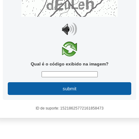
Qual é o código exibido na imagem?
submit
ID de suporte: 15218625772161858473