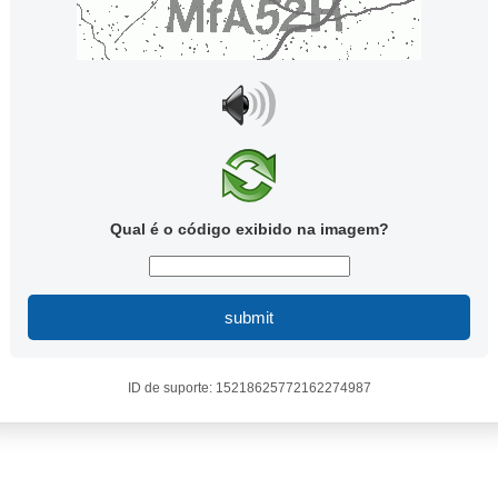
Qual é o código exibido na imagem?
submit
ID de suporte: 15218625772162274987