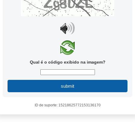
Qual é o código exibido na imagem?
submit
ID de suporte: 15218625772153136170