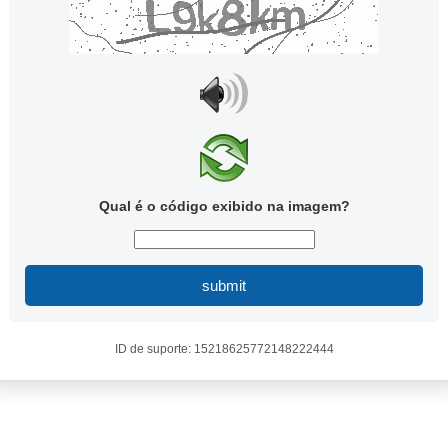
Qual é o código exibido na imagem?
submit
ID de suporte: 15218625772148222444