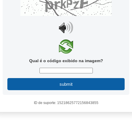
Qual é o código exibido na imagem?
submit
ID de suporte: 15218625772156843855