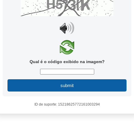
Qual é o código exibido na imagem?
submit
ID de suporte: 15218625772161003294