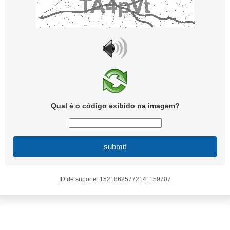
Qual é o código exibido na imagem?
submit
ID de suporte: 15218625772141159707