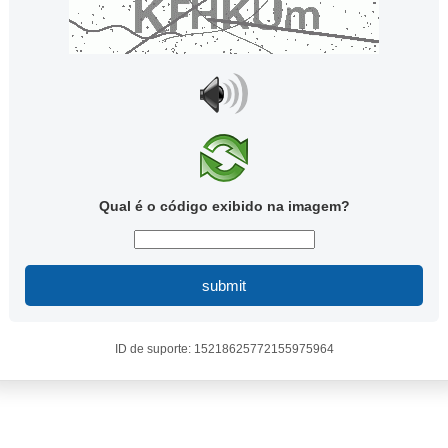
Qual é o código exibido na imagem?
submit
ID de suporte: 15218625772155975964