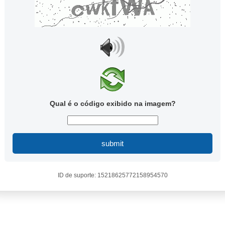
Qual é o código exibido na imagem?
submit
ID de suporte: 15218625772158954570