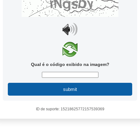
Qual é o código exibido na imagem?
submit
ID de suporte: 15218625772157539369