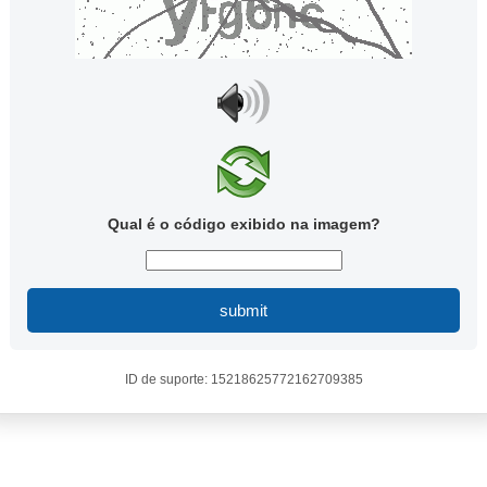
Qual é o código exibido na imagem?
submit
ID de suporte: 15218625772162709385