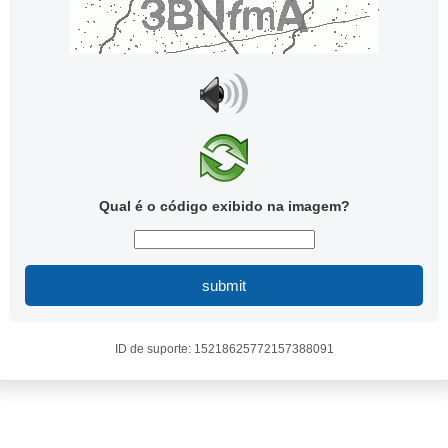
Qual é o código exibido na imagem?
submit
ID de suporte: 15218625772157388091