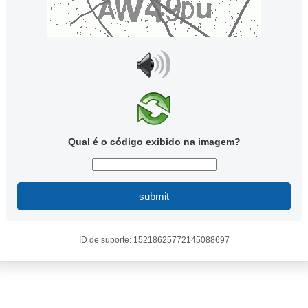
Qual é o código exibido na imagem?
submit
ID de suporte: 15218625772145088697