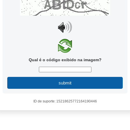
Qual é o código exibido na imagem?
submit
ID de suporte: 15218625772164190446