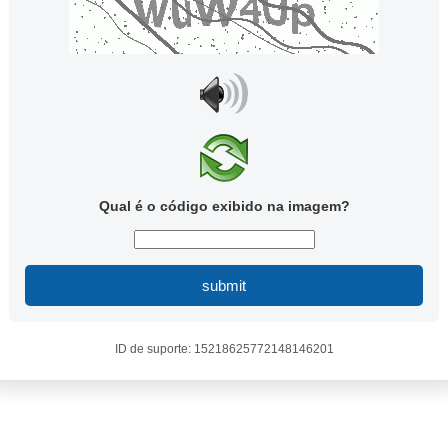
Qual é o código exibido na imagem?
submit
ID de suporte: 15218625772148146201