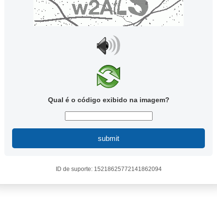
Qual é o código exibido na imagem?
submit
ID de suporte: 15218625772141862094