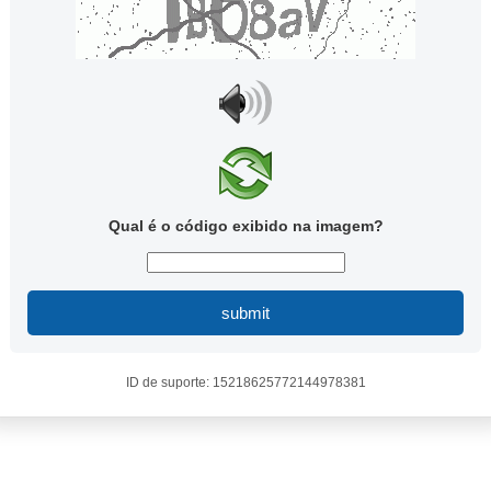
Qual é o código exibido na imagem?
submit
ID de suporte: 15218625772144978381