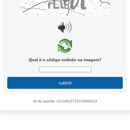
Qual é o código exibido na imagem?
submit
ID de suporte: 15218625772153909103