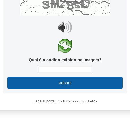
Qual é o código exibido na imagem?
submit
ID de suporte: 15218625772157136925