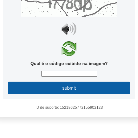
Qual é o código exibido na imagem?
submit
ID de suporte: 15218625772155902123