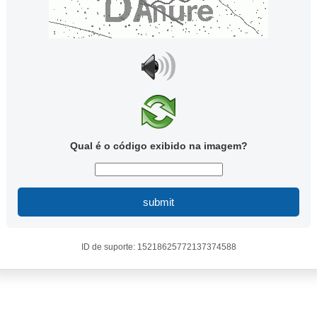
Qual é o código exibido na imagem?
submit
ID de suporte: 15218625772137374588