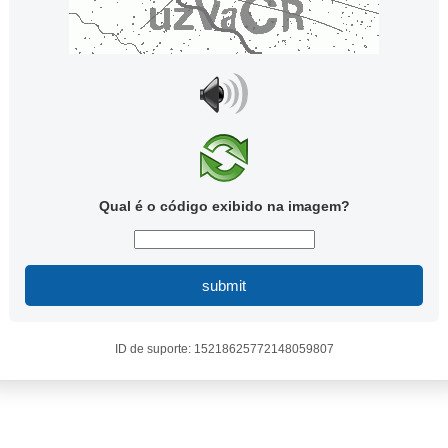
Qual é o código exibido na imagem?
submit
ID de suporte: 15218625772148059807