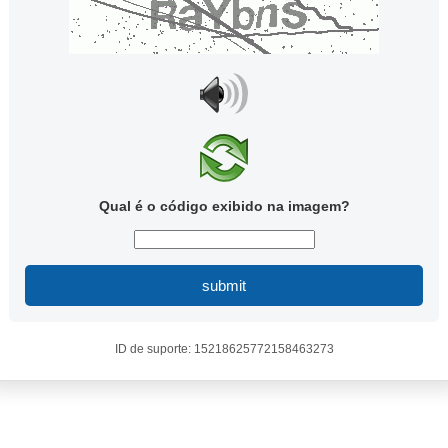
Qual é o código exibido na imagem?
submit
ID de suporte: 15218625772158463273