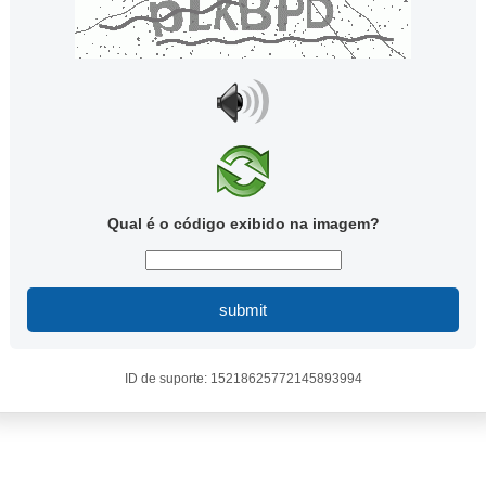
Qual é o código exibido na imagem?
submit
ID de suporte: 15218625772145893994