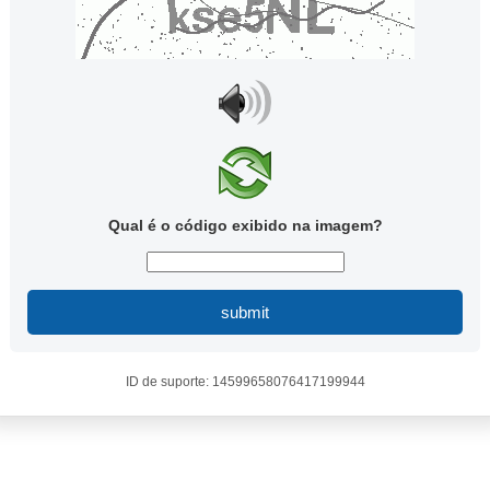
Qual é o código exibido na imagem?
submit
ID de suporte: 14599658076417199944