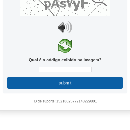
Qual é o código exibido na imagem?
submit
ID de suporte: 15218625772148229801