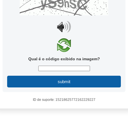
Qual é o código exibido na imagem?
submit
ID de suporte: 15218625772162229227