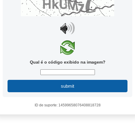
Qual é o código exibido na imagem?
submit
ID de suporte: 14599658076408818728