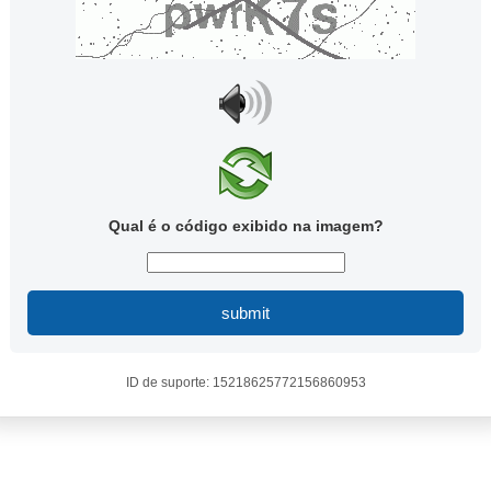
Qual é o código exibido na imagem?
submit
ID de suporte: 15218625772156860953