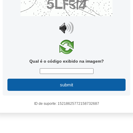
Qual é o código exibido na imagem?
submit
ID de suporte: 15218625772158732687